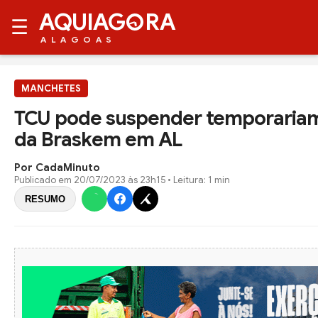
AQUIAG
RA
☰
ALAGOAS
MANCHETES
TCU pode suspender temporariam
da Braskem em AL
Por CadaMinuto
Publicado em
20/07/2023 às 23h15
• Leitura: 1 min
RESUMO