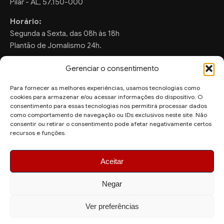
Pilar - AL, 57.150-000
Horário:
Segunda a Sexta, das 08h às 18h
Plantão de Jornalismo 24h.
Gerenciar o consentimento
Para fornecer as melhores experiências, usamos tecnologias como
FALE CONOSCO
cookies para armazenar e/ou acessar informações do dispositivo. O
consentimento para essas tecnologias nos permitirá processar dados
Sugestões de Pauta:
como comportamento de navegação ou IDs exclusivos neste site. Não
ronaldo.valentim150@gmail.com
consentir ou retirar o consentimento pode afetar negativamente certos
recursos e funções.
WhatsApp Redação:
(82) 99804-2007
Aceitar
Negar
Ver preferências
© 2026 AquiAgora - Todos os direitos reservados.
Site desenvolvido por