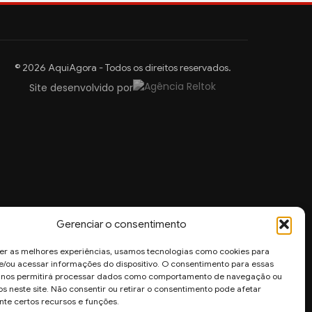
© 2026 AquiAgora - Todos os direitos reservados.
Site desenvolvido por
Gerenciar o consentimento
er as melhores experiências, usamos tecnologias como cookies para
/ou acessar informações do dispositivo. O consentimento para essas
s nos permitirá processar dados como comportamento de navegação ou
os neste site. Não consentir ou retirar o consentimento pode afetar
te certos recursos e funções.