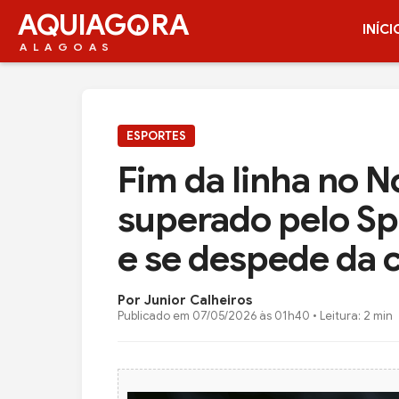
AQUIAG
RA
INÍCI
ALAGOAS
ESPORTES
Fim da linha no 
superado pelo Spo
e se despede da
Por Junior Calheiros
Publicado em
07/05/2026 às 01h40
• Leitura: 2 min