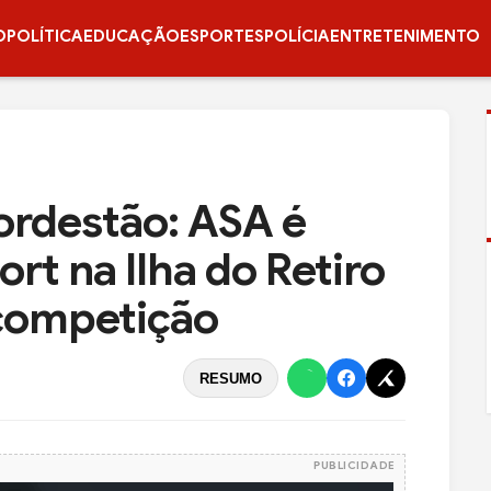
O
POLÍTICA
EDUCAÇÃO
ESPORTES
POLÍCIA
ENTRETENIMENTO
Nordestão: ASA é
rt na Ilha do Retiro
 competição
RESUMO
PUBLICIDADE