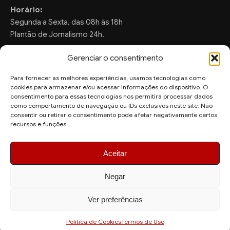
Horário:
Segunda a Sexta, das 08h às 18h
Plantão de Jornalismo 24h.
Gerenciar o consentimento
Para fornecer as melhores experiências, usamos tecnologias como
FALE CONOSCO
cookies para armazenar e/ou acessar informações do dispositivo. O
consentimento para essas tecnologias nos permitirá processar dados
Sugestões de Pauta:
como comportamento de navegação ou IDs exclusivos neste site. Não
ronaldo.valentim150@gmail.com
consentir ou retirar o consentimento pode afetar negativamente certos
recursos e funções.
WhatsApp Redação:
(82) 99804-2007
Aceitar
Negar
Ver preferências
© 2026 AquiAgora - Todos os direitos reservados.
Site desenvolvido por
Politica de Cookies
Termos de Uso