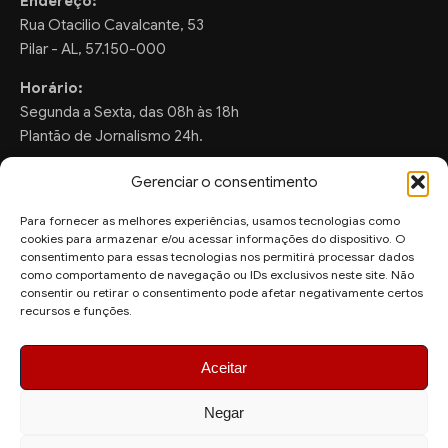
Endereço:
Rua Otacilio Cavalcante, 53
Pilar - AL, 57.150-000
Horário:
Segunda a Sexta, das 08h às 18h
Plantão de Jornalismo 24h.
Gerenciar o consentimento
Para fornecer as melhores experiências, usamos tecnologias como
FALE CONOSCO
cookies para armazenar e/ou acessar informações do dispositivo. O
consentimento para essas tecnologias nos permitirá processar dados
Sugestões de Pauta:
como comportamento de navegação ou IDs exclusivos neste site. Não
ronaldo.valentim150@gmail.com
consentir ou retirar o consentimento pode afetar negativamente certos
recursos e funções.
WhatsApp Redação:
(82) 99804-2007
Aceitar
Negar