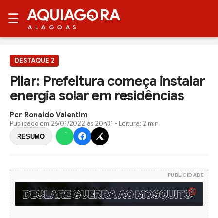
AQUIAG
RA
☰
ALAGOAS
DESTAQUE 2
Pilar: Prefeitura começa instalar
energia solar em residências
Por Ronaldo Valentim
Publicado em
26/01/2022 às 20h31
• Leitura: 2 min
RESUMO
PUBLICIDADE