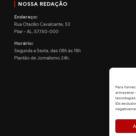
NOSSA REDAÇÃO
Endereço:
Rua Otacilio Cavalcante, 53
Pilar - AL, 57.150-000
Horário:
Segunda a Sexta, das 08h às 18h
Plantão de Jornalismo 24h.
Para fornec
armazenar e
tecnologia
IDs exclusiv
negativamen
A