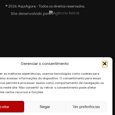
© 2026 AquiAgora - Todos os direitos reservados.
Site desenvolvido por
Gerenciar o consentimento
er as melhores experiências, usamos tecnologias como cookies para
/ou acessar informações do dispositivo. O consentimento para essas
s nos permitirá processar dados como comportamento de navegação ou
os neste site. Não consentir ou retirar o consentimento pode afetar
te certos recursos e funções.
ceitar
Negar
Ver preferências