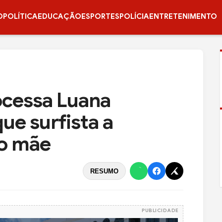
O
POLÍTICA
EDUCAÇÃO
ESPORTES
POLÍCIA
ENTRETENIMENTO
ocessa Luana
que surfista a
mo mãe
RESUMO
PUBLICIDADE