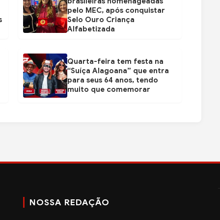
brasileiras homenageadas
pelo MEC, após conquistar
s
Selo Ouro Criança
Alfabetizada
Quarta-feira tem festa na
“Suíça Alagoana” que entra
para seus 64 anos, tendo
muito que comemorar
NOSSA REDAÇÃO