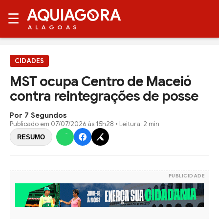
AQUIAG
RA
☰
ALAGOAS
CIDADES
MST ocupa Centro de Maceió
contra reintegrações de posse
Por 7 Segundos
Publicado em
07/07/2026 às 15h28
• Leitura: 2 min
RESUMO
PUBLICIDADE