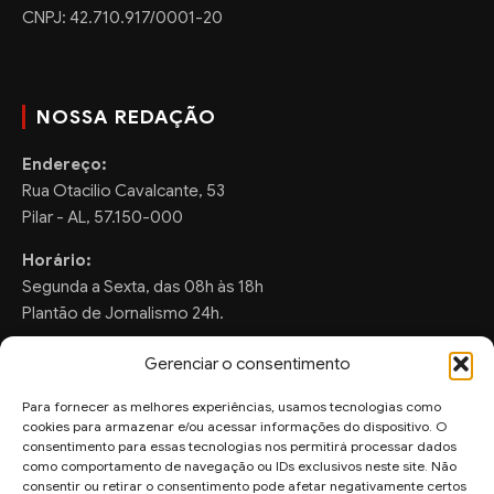
CNPJ: 42.710.917/0001-20
NOSSA REDAÇÃO
Endereço:
Rua Otacilio Cavalcante, 53
Pilar - AL, 57.150-000
Horário:
Segunda a Sexta, das 08h às 18h
Plantão de Jornalismo 24h.
Gerenciar o consentimento
Para fornecer as melhores experiências, usamos tecnologias como
FALE CONOSCO
cookies para armazenar e/ou acessar informações do dispositivo. O
consentimento para essas tecnologias nos permitirá processar dados
Sugestões de Pauta:
como comportamento de navegação ou IDs exclusivos neste site. Não
ronaldo.valentim150@gmail.com
consentir ou retirar o consentimento pode afetar negativamente certos