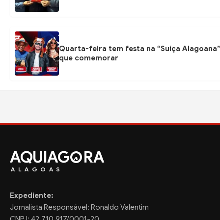
Quarta-feira tem festa na “Suíça Alagoana”
que comemorar
AQUIAG
RA
ALAGOAS
Expediente:
Jornalista Responsável: Ronaldo Valentim
CNPJ: 42.710.917/0001-20