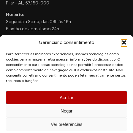
Pilar - AL, 57.150-000
Horário:
Segunda a Sexta, das 08h às 18h
Plantão de Jornalismo 24h.
Gerenciar o consentimento
Para fornecer as melhores experiências, usamos tecnologias como
FALE CONOSCO
cookies para armazenar e/ou acessar informações do dispositivo. O
consentimento para essas tecnologias nos permitirá processar dados
Sugestões de Pauta:
como comportamento de navegação ou IDs exclusivos neste site. Não
ronaldo.valentim150@gmail.com
consentir ou retirar o consentimento pode afetar negativamente certos
recursos e funções.
WhatsApp Redação:
(82) 99804-2007
Aceitar
Negar
Ver preferências
© 2026 AquiAgora - Todos os direitos reservados.