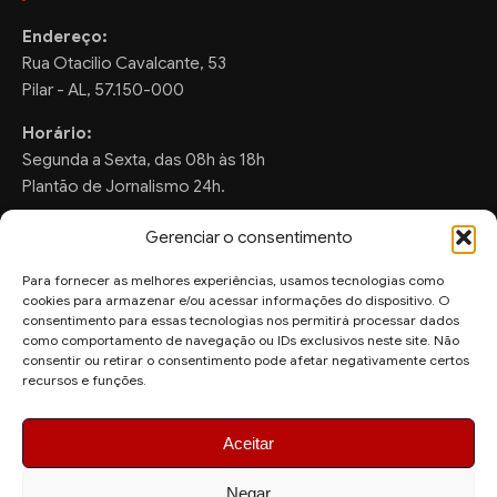
Endereço:
Rua Otacilio Cavalcante, 53
Pilar - AL, 57.150-000
Horário:
Segunda a Sexta, das 08h às 18h
Plantão de Jornalismo 24h.
Gerenciar o consentimento
Para fornecer as melhores experiências, usamos tecnologias como
FALE CONOSCO
cookies para armazenar e/ou acessar informações do dispositivo. O
consentimento para essas tecnologias nos permitirá processar dados
Sugestões de Pauta:
como comportamento de navegação ou IDs exclusivos neste site. Não
ronaldo.valentim150@gmail.com
consentir ou retirar o consentimento pode afetar negativamente certos
recursos e funções.
WhatsApp Redação:
(82) 99804-2007
Aceitar
Negar