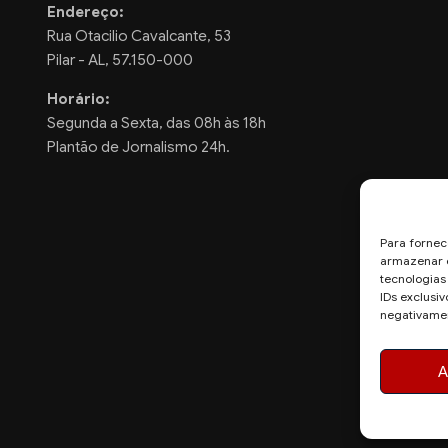
Endereço:
Rua Otacilio Cavalcante, 53
Pilar - AL, 57.150-000
Horário:
Segunda a Sexta, das 08h às 18h
Plantão de Jornalismo 24h.
Para fornec
armazenar e
tecnologia
IDs exclusiv
negativamen
A