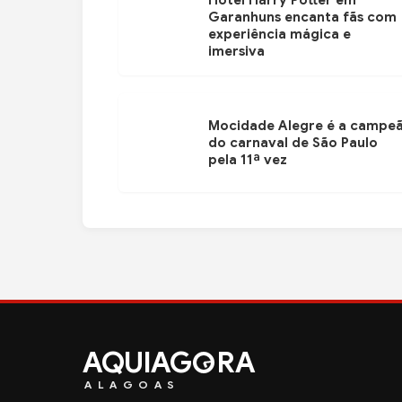
Hotel Harry Potter em
Garanhuns encanta fãs com
experiência mágica e
imersiva
Mocidade Alegre é a campe
do carnaval de São Paulo
pela 11ª vez
AQUIAG
RA
ALAGOAS