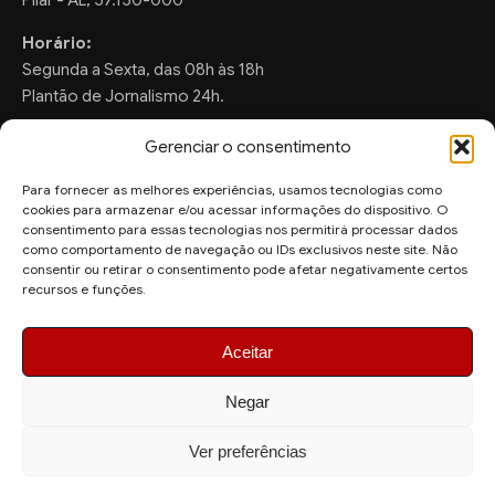
Pilar - AL, 57.150-000
Horário:
Segunda a Sexta, das 08h às 18h
Plantão de Jornalismo 24h.
Gerenciar o consentimento
Para fornecer as melhores experiências, usamos tecnologias como
FALE CONOSCO
cookies para armazenar e/ou acessar informações do dispositivo. O
consentimento para essas tecnologias nos permitirá processar dados
Sugestões de Pauta:
como comportamento de navegação ou IDs exclusivos neste site. Não
ronaldo.valentim150@gmail.com
consentir ou retirar o consentimento pode afetar negativamente certos
recursos e funções.
WhatsApp Redação:
(82) 99804-2007
Aceitar
Negar
Ver preferências
© 2026 AquiAgora - Todos os direitos reservados.
Site desenvolvido por