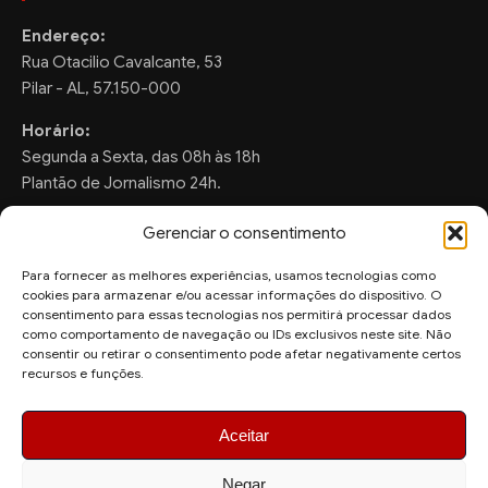
Endereço:
Rua Otacilio Cavalcante, 53
Pilar - AL, 57.150-000
Horário:
Segunda a Sexta, das 08h às 18h
Plantão de Jornalismo 24h.
Gerenciar o consentimento
Para fornecer as melhores experiências, usamos tecnologias como
FALE CONOSCO
cookies para armazenar e/ou acessar informações do dispositivo. O
consentimento para essas tecnologias nos permitirá processar dados
Sugestões de Pauta:
como comportamento de navegação ou IDs exclusivos neste site. Não
ronaldo.valentim150@gmail.com
consentir ou retirar o consentimento pode afetar negativamente certos
recursos e funções.
WhatsApp Redação:
(82) 99804-2007
Aceitar
Negar