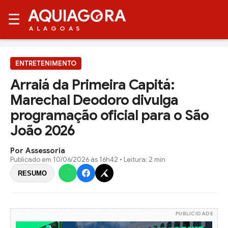
AQUIAG
RA
☰
ALAGOAS
ENTRETENIMENTO
Arraiá da Primeira Capitá:
Marechal Deodoro divulga
programação oficial para o São
João 2026
Por Assessoria
Publicado em
10/06/2026 às 16h42
• Leitura: 2 min
RESUMO
PUBLICIDADE