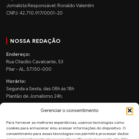
Jornalista Responsável: Ronaldo Valentim
CNPJ: 42.710.917/0001-20
NOSSA REDAÇÃO
Endereço:
Rua Otacilio Cavalcante, 53
Pilar - AL, 57.150-000
Horário:
Segunda a Sexta, das 08h às 18h
Plantão de Jornalismo 24h.
Gerenciar o consentimento
Para fornecer as melhores experiências, usamos tecnologias como
FALE CONOSCO
cookies para armazenar e/ou acessar informações do dispositivo. O
consentimento para essas tecnologias nos permitirá processar dados
Sugestões de Pauta: