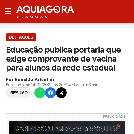
AQUIAG
RA
☰
ALAGOAS
DESTAQUE 2
Educação publica portaria que
exige comprovante de vacina
para alunos da rede estadual
Por Ronaldo Valentim
Publicado em
14/02/2022 às 20h24
• Leitura: 3 min
RESUMO
PUBLICIDADE