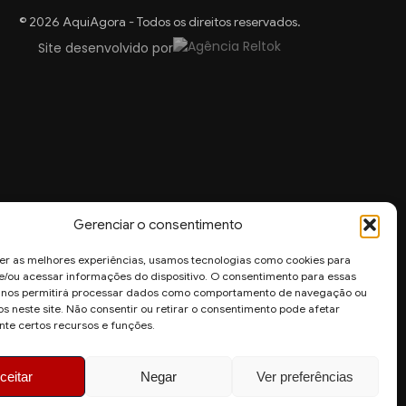
© 2026 AquiAgora - Todos os direitos reservados.
Site desenvolvido por
Gerenciar o consentimento
er as melhores experiências, usamos tecnologias como cookies para
/ou acessar informações do dispositivo. O consentimento para essas
s nos permitirá processar dados como comportamento de navegação ou
os neste site. Não consentir ou retirar o consentimento pode afetar
te certos recursos e funções.
ceitar
Negar
Ver preferências