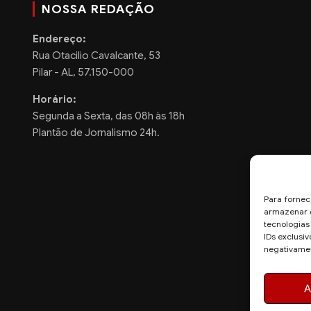
NOSSA REDAÇÃO
Endereço:
Rua Otacilio Cavalcante, 53
Pilar - AL, 57.150-000
Horário:
Segunda a Sexta, das 08h às 18h
Plantão de Jornalismo 24h.
Para fornec
armazenar e
tecnologia
IDs exclusiv
negativamen
A