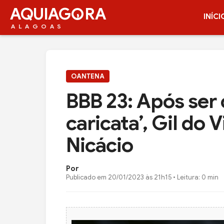
AQUIAG
RA
INÍCI
ALAGOAS
OANTENA
BBB 23: Após ser
caricata’, Gil do 
Nicácio
Por
Publicado em
20/01/2023 às 21h15
• Leitura: 0 min