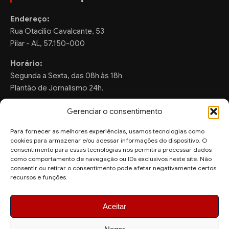
Endereço:
Rua Otacilio Cavalcante, 53
Pilar - AL, 57.150-000
Horário:
Segunda a Sexta, das 08h às 18h
Plantão de Jornalismo 24h.
Gerenciar o consentimento
Para fornecer as melhores experiências, usamos tecnologias como
FALE CONOSCO
cookies para armazenar e/ou acessar informações do dispositivo. O
consentimento para essas tecnologias nos permitirá processar dados
Sugestões de Pauta:
como comportamento de navegação ou IDs exclusivos neste site. Não
ronaldo.valentim150@gmail.com
consentir ou retirar o consentimento pode afetar negativamente certos
recursos e funções.
WhatsApp Redação:
(82) 99804-2007
Aceitar