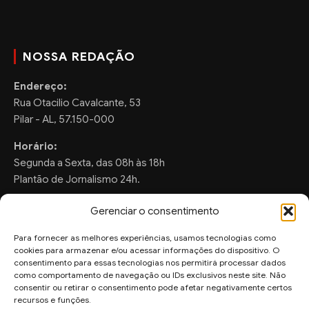
NOSSA REDAÇÃO
Endereço:
Rua Otacilio Cavalcante, 53
Pilar - AL, 57.150-000
Horário:
Segunda a Sexta, das 08h às 18h
Plantão de Jornalismo 24h.
Gerenciar o consentimento
Para fornecer as melhores experiências, usamos tecnologias como
FALE CONOSCO
cookies para armazenar e/ou acessar informações do dispositivo. O
consentimento para essas tecnologias nos permitirá processar dados
Sugestões de Pauta:
como comportamento de navegação ou IDs exclusivos neste site. Não
ronaldo.valentim150@gmail.com
consentir ou retirar o consentimento pode afetar negativamente certos
recursos e funções.