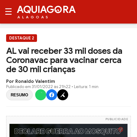
AQUIAG
RA
☰
ALAGOAS
DESTAQUE 2
AL vai receber 33 mil doses da
Coronavac para vacinar cerca
de 30 mil crianças
Por Ronaldo Valentim
Publicado em
31/01/2022 às 21h22
• Leitura: 1 min
RESUMO
PUBLICIDADE