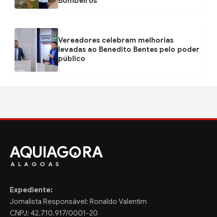
Bombeiros
Vereadores celebram melhorias
levadas ao Benedito Bentes pelo poder
público
AQUIAG
RA
ALAGOAS
Expediente:
Jornalista Responsável: Ronaldo Valentim
CNPJ: 42.710.917/0001-20