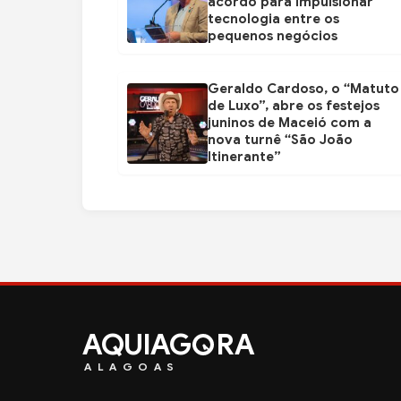
acordo para impulsionar
tecnologia entre os
pequenos negócios
Geraldo Cardoso, o “Matuto
de Luxo”, abre os festejos
juninos de Maceió com a
nova turnê “São João
Itinerante”
AQUIAG
RA
ALAGOAS