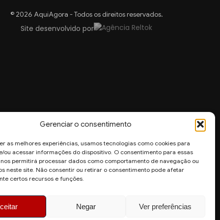
© 2026 AquiAgora - Todos os direitos reservados.
Site desenvolvido por
Gerenciar o consentimento
er as melhores experiências, usamos tecnologias como cookies para
/ou acessar informações do dispositivo. O consentimento para essas
s nos permitirá processar dados como comportamento de navegação ou
os neste site. Não consentir ou retirar o consentimento pode afetar
te certos recursos e funções.
ceitar
Negar
Ver preferências