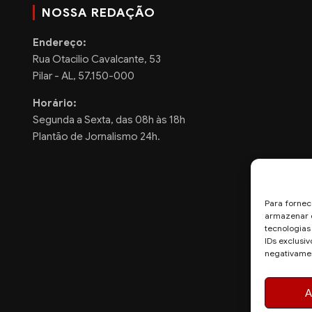
NOSSA REDAÇÃO
Endereço:
Rua Otacilio Cavalcante, 53
Pilar - AL, 57.150-000
Horário:
Segunda a Sexta, das 08h às 18h
Plantão de Jornalismo 24h.
Para fornec
armazenar e
tecnologia
IDs exclusiv
negativamen
A