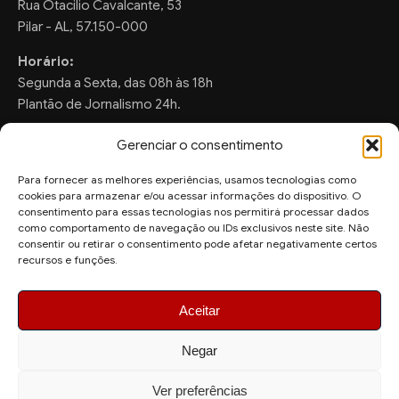
Rua Otacilio Cavalcante, 53
Pilar - AL, 57.150-000
Horário:
Segunda a Sexta, das 08h às 18h
Plantão de Jornalismo 24h.
Gerenciar o consentimento
Para fornecer as melhores experiências, usamos tecnologias como
FALE CONOSCO
cookies para armazenar e/ou acessar informações do dispositivo. O
consentimento para essas tecnologias nos permitirá processar dados
Sugestões de Pauta:
como comportamento de navegação ou IDs exclusivos neste site. Não
ronaldo.valentim150@gmail.com
consentir ou retirar o consentimento pode afetar negativamente certos
recursos e funções.
WhatsApp Redação:
(82) 99804-2007
Aceitar
Negar
Ver preferências
© 2026 AquiAgora - Todos os direitos reservados.