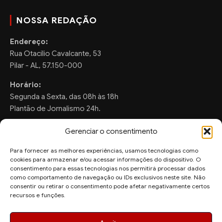
NOSSA REDAÇÃO
Endereço:
Rua Otacilio Cavalcante, 53
Pilar - AL, 57.150-000
Horário:
Segunda a Sexta, das 08h às 18h
Plantão de Jornalismo 24h.
Gerenciar o consentimento
Para fornecer as melhores experiências, usamos tecnologias como
FALE CONOSCO
cookies para armazenar e/ou acessar informações do dispositivo. O
consentimento para essas tecnologias nos permitirá processar dados
Sugestões de Pauta:
como comportamento de navegação ou IDs exclusivos neste site. Não
ronaldo.valentim150@gmail.com
consentir ou retirar o consentimento pode afetar negativamente certos
recursos e funções.
WhatsApp Redação:
(82) 99804-2007