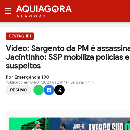
AQUIAG
RA
☰
ALAGOAS
DESTAQUE1
Vídeo: Sargento da PM é assassin
Jacintinho; SSP mobiliza polícias 
suspeitos
Por Emergência 190
Publicado em
04/01/2023 às 23h41
• Leitura: 1 min
RESUMO