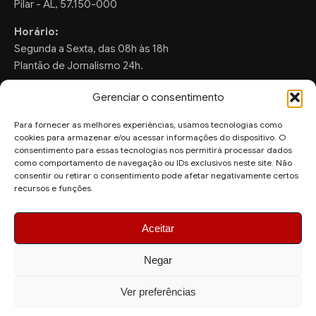
Pilar - AL, 57.150-000
Horário:
Segunda a Sexta, das 08h às 18h
Plantão de Jornalismo 24h.
Gerenciar o consentimento
Para fornecer as melhores experiências, usamos tecnologias como
FALE CONOSCO
cookies para armazenar e/ou acessar informações do dispositivo. O
consentimento para essas tecnologias nos permitirá processar dados
Sugestões de Pauta:
como comportamento de navegação ou IDs exclusivos neste site. Não
consentir ou retirar o consentimento pode afetar negativamente certos
ronaldo.valentim150@gmail.com
recursos e funções.
WhatsApp Redação:
(82) 99804-2007
Aceitar
Negar
Ver preferências
© 2026 AquiAgora - Todos os direitos reservados.
Site desenvolvido por