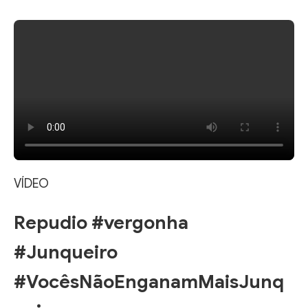
VÍDEO
Repudio #vergonha
#Junqueiro
#VocêsNãoEnganamMaisJunq