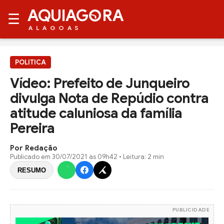
AQUIAG
RA
☰
ALAGOAS
POLITICA
Vídeo: Prefeito de Junqueiro
divulga Nota de Repúdio contra
atitude caluniosa da família
Pereira
Por Redação
Publicado em
30/07/2021 às 09h42
• Leitura: 2 min
RESUMO
PUBLICIDADE