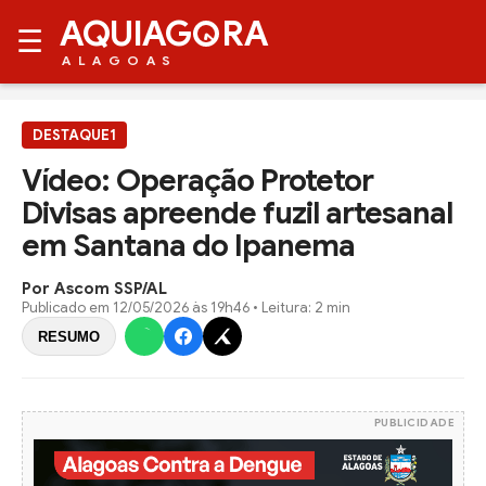
AQUIAG
RA
☰
ALAGOAS
DESTAQUE1
Vídeo: Operação Protetor
Divisas apreende fuzil artesanal
em Santana do Ipanema
Por Ascom SSP/AL
Publicado em
12/05/2026 às 19h46
• Leitura: 2 min
RESUMO
PUBLICIDADE