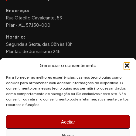
Endereço:
Rua Otacilio Cavalcante, 53
Pilar - AL, 57.150-000
Horário:
Segunda a Sexta, das 08h às 18h
Plantão de Jornalismo 24h.
Gerenciar o consentimento
Para fornecer as melhores experiências, usamos tecnologias como
FALE CONOSCO
cookies para armazenar e/ou acessar informações do dispositivo. O
consentimento para essas tecnologias nos permitirá processar dados
Sugestões de Pauta:
como comportamento de navegação ou IDs exclusivos neste site. Não
ronaldo.valentim150@gmail.com
consentir ou retirar o consentimento pode afetar negativamente certos
recursos e funções.
WhatsApp Redação:
(82) 99804-2007
Aceitar
Negar