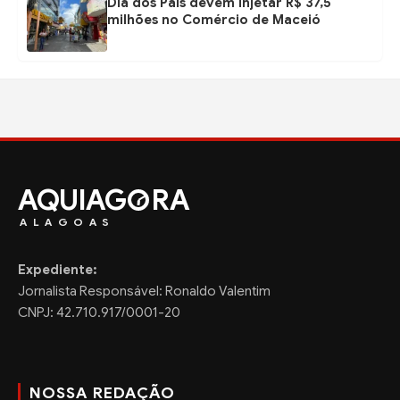
Dia dos Pais devem injetar R$ 37,5
milhões no Comércio de Maceió
AQUIAG
RA
ALAGOAS
Expediente:
Jornalista Responsável: Ronaldo Valentim
CNPJ: 42.710.917/0001-20
NOSSA REDAÇÃO