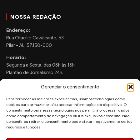
NOSSA REDAÇÃO
Endereço:
Rua Otacilio Cavalcante, 53
Pilar - AL, 57.150-000
Horário:
Segunda a Sexta, das 08h às 18h
Plantão de Jornalismo 24h.
Gerenciar o consentimento
Para fornecer as melhores experiências, usamos tecnologias como
FALE CONOSCO
cookies para armazenar e/ou acessar informações do dispositivo. O
consentimento para essas tecnologias nos permitirá processar dados
Sugestões de Pauta:
como comportamento de navegação ou IDs exclusivos neste site. Não
ronaldo.valentim150@gmail.com
consentir ou retirar o consentimento pode afetar negativamente certos
recursos e funções.
WhatsApp Redação: