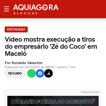
AQUIAG
RA
☰
ALAGOAS
DESTAQUE1
Vídeo mostra execução a tiros
do empresário ‘Zé do Coco’ em
Maceió
Por Ronaldo Valentim
Publicado em
26/11/2021 às 08h55
• Leitura: 1 min
RESUMO
PUBLICIDADE