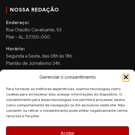
NOSSA REDAÇÃO
Endereço:
Rua Otacilio Cavalcante, 53
Pilar - AL, 57.150-000
Horário:
Segunda a Sexta, das 08h às 18h
Plantão de Jornalismo 24h.
Gerenciar o consentimento
Para fornecer as melhores experiências, usamos tecnologias como
FALE CONOSCO
cookies para armazenar e/ou acessar informações do dispositivo. O
consentimento para essas tecnologias nos permitirá processar dados
Sugestões de Pauta:
como comportamento de navegação ou IDs exclusivos neste site. Não
ronaldo.valentim150@gmail.com
consentir ou retirar o consentimento pode afetar negativamente certos
recursos e funções.
WhatsApp Redação:
(82) 99804-2007
Aceitar