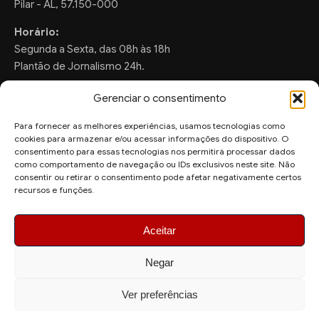
Pilar - AL, 57.150-000
Horário:
Segunda a Sexta, das 08h às 18h
Plantão de Jornalismo 24h.
Gerenciar o consentimento
Para fornecer as melhores experiências, usamos tecnologias como
FALE CONOSCO
cookies para armazenar e/ou acessar informações do dispositivo. O
consentimento para essas tecnologias nos permitirá processar dados
Sugestões de Pauta:
como comportamento de navegação ou IDs exclusivos neste site. Não
consentir ou retirar o consentimento pode afetar negativamente certos
ronaldo.valentim150@gmail.com
recursos e funções.
WhatsApp Redação:
(82) 99804-2007
Aceitar
Negar
Ver preferências
© 2026 AquiAgora - Todos os direitos reservados.
Site desenvolvido por