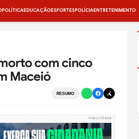
O
POLÍTICA
EDUCAÇÃO
ESPORTES
POLÍCIA
ENTRETENIMENTO
morto com cinco
em Maceió
RESUMO
PUBLICIDADE