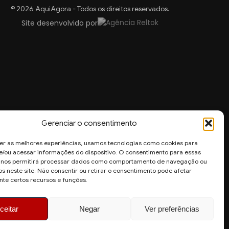
© 2026 AquiAgora - Todos os direitos reservados.
Site desenvolvido por
Gerenciar o consentimento
er as melhores experiências, usamos tecnologias como cookies para
/ou acessar informações do dispositivo. O consentimento para essas
s nos permitirá processar dados como comportamento de navegação ou
os neste site. Não consentir ou retirar o consentimento pode afetar
te certos recursos e funções.
ceitar
Negar
Ver preferências