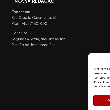
NOSSA REDAÇÃO
Endereço:
Rua Otacilio Cavalcante, 53
Pilar - AL, 57.150-000
Horário:
Segunda a Sexta, das 08h às 18h
Plantão de Jornalismo 24h.
Para fornec
armazenar e
tecnologia
IDs exclusiv
negativamen
A