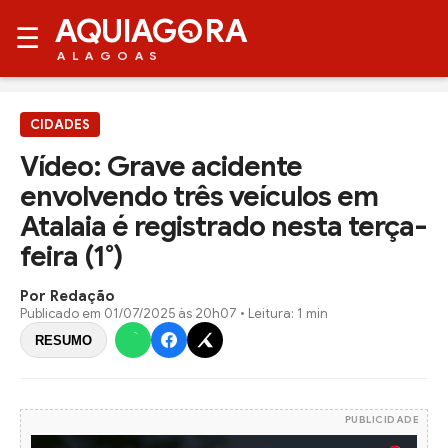
AQUIAG
RA
☰
ALAGOAS
CIDADES
Vídeo: Grave acidente
envolvendo três veículos em
Atalaia é registrado nesta terça-
feira (1°)
Por Redação
Publicado em
01/07/2025 às 20h07
• Leitura: 1 min
RESUMO
PUBLICIDADE