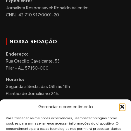
Expediente:
Jornalista Responsável: Ronaldo Valentim
CNPJ: 42.710.917/0001-20
NOSSA REDAÇÃO
Endereço:
Rua Otacilio Cavalcante, 53
Pilar - AL, 57.150-000
Horário:
Segunda a Sexta, das 08h às 18h
Plantão de Jornalismo 24h.
Gerenciar o consentimento
Para fornecer as melhores experiências, usamos tecnologias como
FALE CONOSCO
cookies para armazenar e/ou acessar informações do dispositivo. O
consentimento para essas tecnologias nos permitirá processar dados