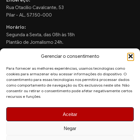
Rua Otacilio Cavalcante, 53
Pilar - AL, 57.150-000
Horário:
Segunda a Sexta, das 08h às 18h
Plantão de Jornalismo 24h.
Gerenciar o consentimento
Para fornecer as melhores experiências, usamos tecnologias como
FALE CONOSCO
cookies para armazenar e/ou acessar informações do dispositivo. O
consentimento para essas tecnologias nos permitirá processar dados
Sugestões de Pauta:
como comportamento de navegação ou IDs exclusivos neste site. Não
consentir ou retirar o consentimento pode afetar negativamente certos
ronaldo.valentim150@gmail.com
recursos e funções.
WhatsApp Redação:
(82) 99804-2007
Aceitar
Negar