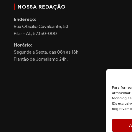
NOSSA REDAÇÃO
Endereço:
Rua Otacilio Cavalcante, 53
Pilar - AL, 57.150-000
Horário:
Segunda a Sexta, das 08h às 18h
Plantão de Jornalismo 24h.
Para fornec
armazenar e
tecnologia
IDs exclusiv
negativamen
A