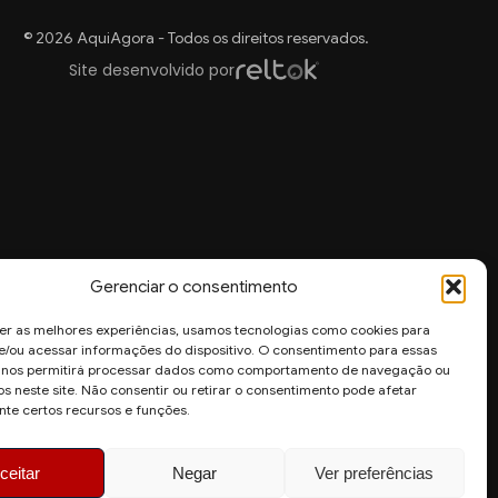
© 2026 AquiAgora - Todos os direitos reservados.
Site desenvolvido por
Gerenciar o consentimento
er as melhores experiências, usamos tecnologias como cookies para
/ou acessar informações do dispositivo. O consentimento para essas
s nos permitirá processar dados como comportamento de navegação ou
os neste site. Não consentir ou retirar o consentimento pode afetar
te certos recursos e funções.
ceitar
Negar
Ver preferências