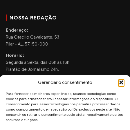
NOSSA REDAÇÃO
Endereço:
Rua Otacilio Cavalcante, 53
Pilar - AL, 57.150-000
Horário:
Segunda a Sexta, das 08h às 18h
Plantão de Jornalismo 24h.
Gerenciar o consentimento
Para fornecer as melhores experiências, usamos tecnologias como
FALE CONOSCO
cookies para armazenar e/ou acessar informações do dispositivo. O
consentimento para essas tecnologias nos permitirá processar dados
Sugestões de Pauta:
como comportamento de navegação ou IDs exclusivos neste site. Não
consentir ou retirar o consentimento pode afetar negativamente certos
ronaldo.valentim150@gmail.com
recursos e funções.
WhatsApp Redação: