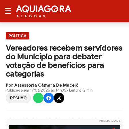
AQUIAG
RA
☰
ALAGOAS
POLITICA
Vereadores recebem servidores
do Município para debater
votação de benefícios para
categorias
Por Assessoria Câmara De Maceió
Publicado em
17/06/2026 às 14h35
• Leitura: 2 min
RESUMO
PUBLICIDADE