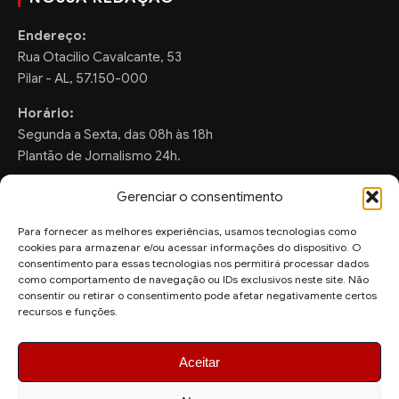
Endereço:
Rua Otacilio Cavalcante, 53
Pilar - AL, 57.150-000
Horário:
Segunda a Sexta, das 08h às 18h
Plantão de Jornalismo 24h.
Gerenciar o consentimento
Para fornecer as melhores experiências, usamos tecnologias como
FALE CONOSCO
cookies para armazenar e/ou acessar informações do dispositivo. O
consentimento para essas tecnologias nos permitirá processar dados
Sugestões de Pauta:
como comportamento de navegação ou IDs exclusivos neste site. Não
ronaldo.valentim150@gmail.com
consentir ou retirar o consentimento pode afetar negativamente certos
recursos e funções.
WhatsApp Redação:
(82) 99804-2007
Aceitar