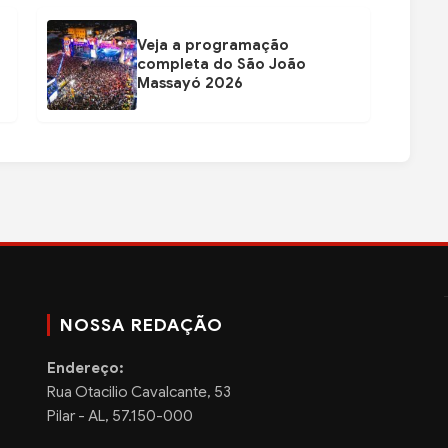
Veja a programação
completa do São João
Massayó 2026
NOSSA REDAÇÃO
Endereço:
Rua Otacilio Cavalcante, 53
Pilar - AL, 57.150-000