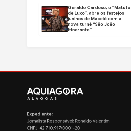
Geraldo Cardoso, o “Matuto
de Luxo”, abre os festejos
juninos de Maceió com a
nova turnê “São João
Itinerante”
AQUIAG
RA
ALAGOAS
Expediente:
Jornalista Responsável: Ronaldo Valentim
CNPJ: 42.710.917/0001-20