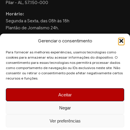
Pilar - AL, 57.150-000
Horário:
Segunda a Sexta, das 08h às 18h
Plantão de Jornalismo 24h.
Gerenciar o consentimento
Para fornecer as melhores experiências, usamos tecnologias como
FALE CONOSCO
cookies para armazenar e/ou acessar informações do dispositivo. O
consentimento para essas tecnologias nos permitirá processar dados
Sugestões de Pauta:
como comportamento de navegação ou IDs exclusivos neste site. Não
consentir ou retirar o consentimento pode afetar negativamente certos
ronaldo.valentim150@gmail.com
recursos e funções.
WhatsApp Redação:
(82) 99804-2007
Aceitar
Negar
Ver preferências
© 2026 AquiAgora - Todos os direitos reservados.
Site desenvolvido por