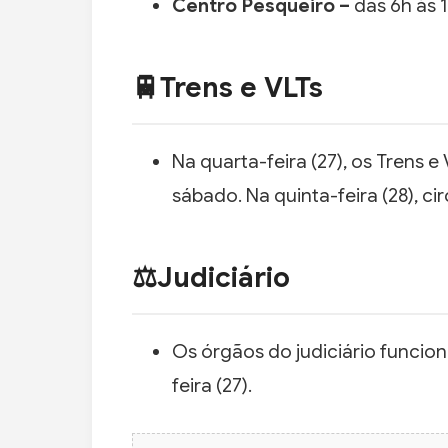
Centro Pesqueiro –
das 6h às 
🚆Trens e VLTs
Na quarta-feira (27), os Trens 
sábado. Na quinta-feira (28), c
⚖️Judiciário
Os órgãos do judiciário funcio
feira (27).