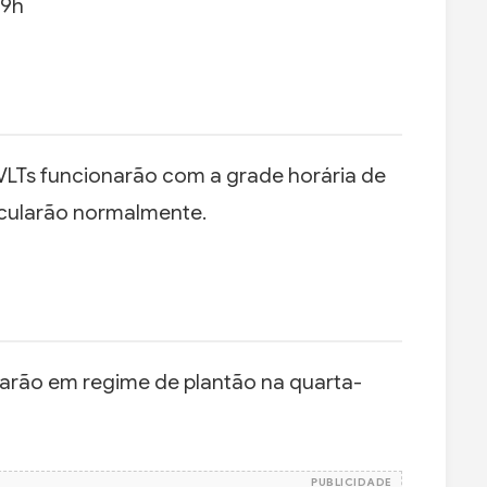
19h
e VLTs funcionarão com a grade horária de
ircularão normalmente.
narão em regime de plantão na quarta-
PUBLICIDADE