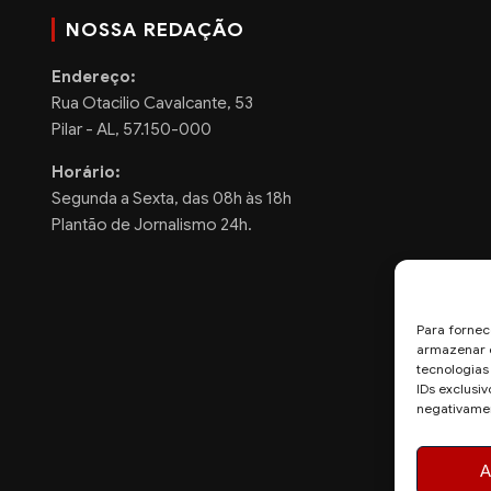
NOSSA REDAÇÃO
Endereço:
Rua Otacilio Cavalcante, 53
Pilar - AL, 57.150-000
Horário:
Segunda a Sexta, das 08h às 18h
Plantão de Jornalismo 24h.
Para fornec
armazenar e
tecnologia
IDs exclusiv
negativamen
A