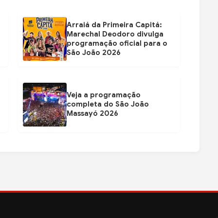
Arraiá da Primeira Capitá:
Marechal Deodoro divulga
programação oficial para o
São João 2026
Veja a programação
completa do São João
Massayó 2026