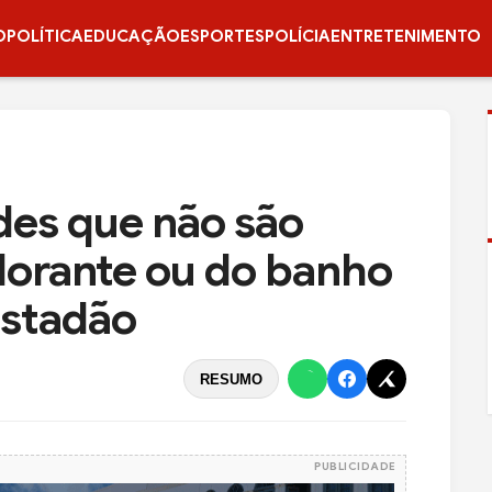
O
POLÍTICA
EDUCAÇÃO
ESPORTES
POLÍCIA
ENTRETENIMENTO
des que não são
dorante ou do banho
Estadão
RESUMO
PUBLICIDADE