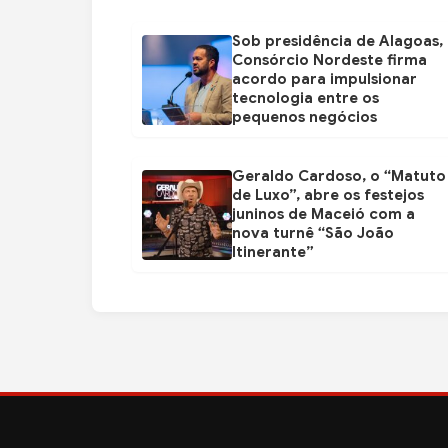
Sob presidência de Alagoas,
Consórcio Nordeste firma
acordo para impulsionar
tecnologia entre os
pequenos negócios
Geraldo Cardoso, o “Matuto
de Luxo”, abre os festejos
juninos de Maceió com a
nova turnê “São João
Itinerante”