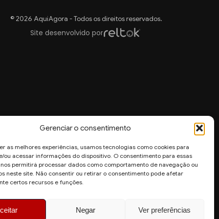
© 2026 AquiAgora - Todos os direitos reservados.
Site desenvolvido por
Gerenciar o consentimento
er as melhores experiências, usamos tecnologias como cookies para
/ou acessar informações do dispositivo. O consentimento para essas
s nos permitirá processar dados como comportamento de navegação ou
os neste site. Não consentir ou retirar o consentimento pode afetar
te certos recursos e funções.
ceitar
Negar
Ver preferências