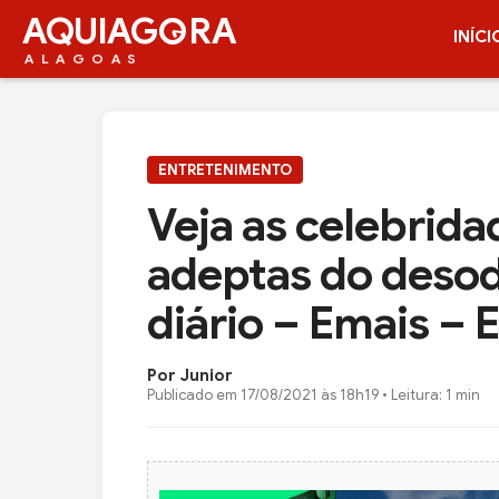
AQUIAG
RA
INÍCI
ALAGOAS
ENTRETENIMENTO
Veja as celebrida
adeptas do deso
diário – Emais – 
Por Junior
Publicado em
17/08/2021 às 18h19
• Leitura: 1 min