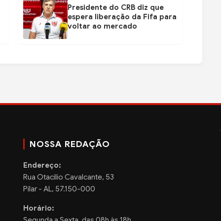
Presidente do CRB diz que
espera liberação da Fifa para
voltar ao mercado
NOSSA REDAÇÃO
Endereço:
Rua Otacilio Cavalcante, 53
Pilar - AL, 57.150-000
Horário:
Segunda a Sexta, das 08h às 18h