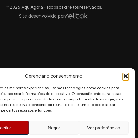
© 2026 AquiAgora - Todos os direitos reservados.
Site desenvolvido por
Gerenciar o consentimento
er as melhores experiências, usamos tecnologias como cookies para
/ou acessar informações do dispositivo. O consentimento para essas
s nos permitirá processar dados como comportamento de navegação ou
os neste site. Não consentir ou retirar o consentimento pode afetar
te certos recursos e funções.
ceitar
Negar
Ver preferências