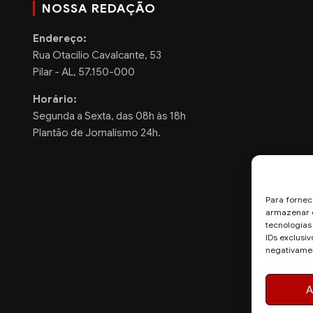
NOSSA REDAÇÃO
Endereço:
Rua Otacilio Cavalcante, 53
Pilar - AL, 57.150-000
Horário:
Segunda a Sexta, das 08h às 18h
Plantão de Jornalismo 24h.
Para fornec
armazenar e
tecnologia
IDs exclusiv
negativamen
A