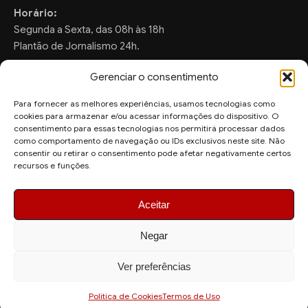
Horário:
Segunda a Sexta, das 08h às 18h
Plantão de Jornalismo 24h.
Gerenciar o consentimento
Para fornecer as melhores experiências, usamos tecnologias como
FALE CONOSCO
cookies para armazenar e/ou acessar informações do dispositivo. O
consentimento para essas tecnologias nos permitirá processar dados
Sugestões de Pauta:
como comportamento de navegação ou IDs exclusivos neste site. Não
consentir ou retirar o consentimento pode afetar negativamente certos
ronaldo.valentim150@gmail.com
recursos e funções.
WhatsApp Redação:
(82) 99804-2007
Aceitar
Negar
Ver preferências
© 2026 AquiAgora - Todos os direitos reservados.
Site desenvolvido por
Politica de Cookies
Termos de Uso