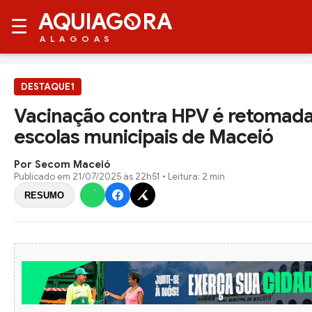
AQUIAG
RA
☰
ALAGOAS
DESTAQUE1
Vacinação contra HPV é retomada
escolas municipais de Maceió
Por Secom Maceió
Publicado em
21/07/2025 às 22h51
• Leitura: 2 min
RESUMO