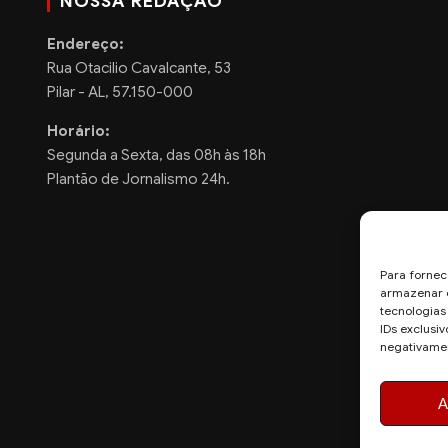
NOSSA REDAÇÃO
Endereço:
Rua Otacilio Cavalcante, 53
Pilar - AL, 57.150-000
Horário:
Segunda a Sexta, das 08h às 18h
Plantão de Jornalismo 24h.
Para fornec
armazenar e
tecnologia
IDs exclusiv
negativamen
A