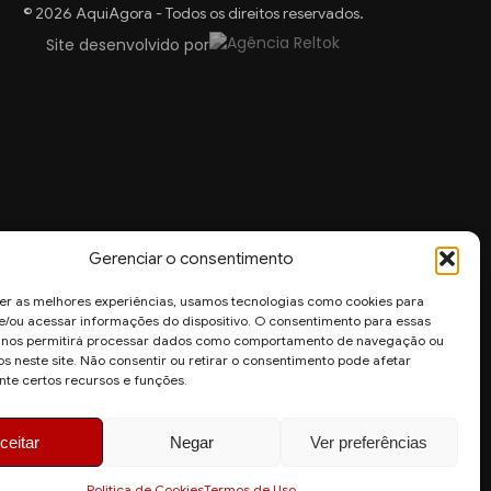
© 2026 AquiAgora - Todos os direitos reservados.
Site desenvolvido por
Gerenciar o consentimento
er as melhores experiências, usamos tecnologias como cookies para
/ou acessar informações do dispositivo. O consentimento para essas
s nos permitirá processar dados como comportamento de navegação ou
os neste site. Não consentir ou retirar o consentimento pode afetar
te certos recursos e funções.
ceitar
Negar
Ver preferências
Politica de Cookies
Termos de Uso