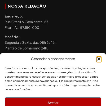
NOSSA REDAÇÃO
Endereço:
Rua Otacilio Cavalcante, 53
Pilar - AL, 57.150-000
Horário:
Segunda a Sexta, das 08h às 18h
Plantão de Jornalismo 24h.
Gerenciar o consentimento
Para fornecer as melhores experiências, usamos tecnologias como
FALE CONOSCO
cookies para armazenar e/ou acessar informações do dispositivo. O
consentimento para essas tecnologias nos permitirá processar dados
Sugestões de Pauta:
como comportamento de navegação ou IDs exclusivos neste site. Não
consentir ou retirar o consentimento pode afetar negativamente certos
ronaldo.valentim150@gmail.com
recursos e funções.
WhatsApp Redação:
(82) 99804-2007
Aceitar