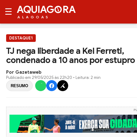
AQUIAG
RA
☰
ALAGOAS
DESTAQUE1
TJ nega liberdade a Kel Ferreti,
condenado a 10 anos por estupro
Por Gazetaweb
Publicado em
29/05/2025 às 22h20
• Leitura: 2 min
RESUMO
P