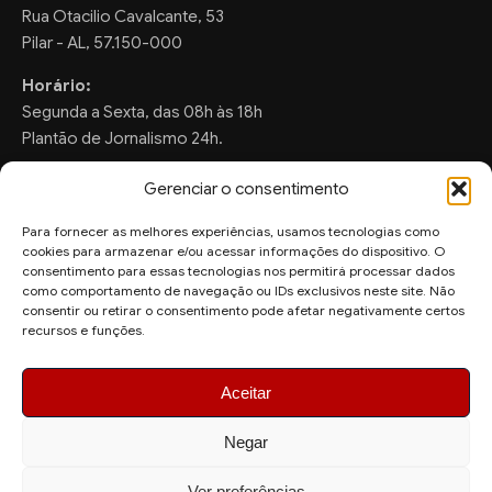
Rua Otacilio Cavalcante, 53
Pilar - AL, 57.150-000
Horário:
Segunda a Sexta, das 08h às 18h
Plantão de Jornalismo 24h.
Gerenciar o consentimento
Para fornecer as melhores experiências, usamos tecnologias como
FALE CONOSCO
cookies para armazenar e/ou acessar informações do dispositivo. O
consentimento para essas tecnologias nos permitirá processar dados
Sugestões de Pauta:
como comportamento de navegação ou IDs exclusivos neste site. Não
ronaldo.valentim150@gmail.com
consentir ou retirar o consentimento pode afetar negativamente certos
recursos e funções.
WhatsApp Redação:
(82) 99804-2007
Aceitar
Negar
Ver preferências