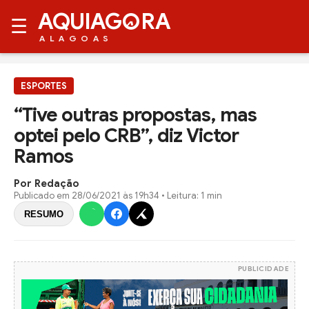
AQUIAG
RA
☰
ALAGOAS
ESPORTES
“Tive outras propostas, mas
optei pelo CRB”, diz Victor
Ramos
Por Redação
Publicado em
28/06/2021 às 19h34
• Leitura: 1 min
RESUMO
PUBLICIDADE