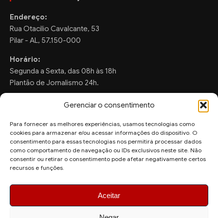
Endereço:
Rua Otacilio Cavalcante, 53
Pilar - AL, 57.150-000
Horário:
Segunda a Sexta, das 08h às 18h
Plantão de Jornalismo 24h.
Gerenciar o consentimento
Para fornecer as melhores experiências, usamos tecnologias como
FALE CONOSCO
cookies para armazenar e/ou acessar informações do dispositivo. O
consentimento para essas tecnologias nos permitirá processar dados
Sugestões de Pauta:
como comportamento de navegação ou IDs exclusivos neste site. Não
ronaldo.valentim150@gmail.com
consentir ou retirar o consentimento pode afetar negativamente certos
recursos e funções.
WhatsApp Redação:
(82) 99804-2007
Aceitar
Negar