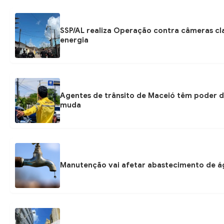
SSP/AL realiza Operação contra câmeras cl
energia
Agentes de trânsito de Maceió têm poder d
muda
Manutenção vai afetar abastecimento de á