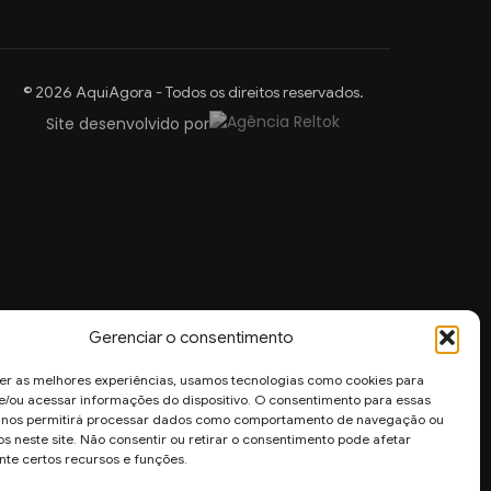
© 2026 AquiAgora - Todos os direitos reservados.
Site desenvolvido por
Gerenciar o consentimento
er as melhores experiências, usamos tecnologias como cookies para
/ou acessar informações do dispositivo. O consentimento para essas
s nos permitirá processar dados como comportamento de navegação ou
os neste site. Não consentir ou retirar o consentimento pode afetar
te certos recursos e funções.