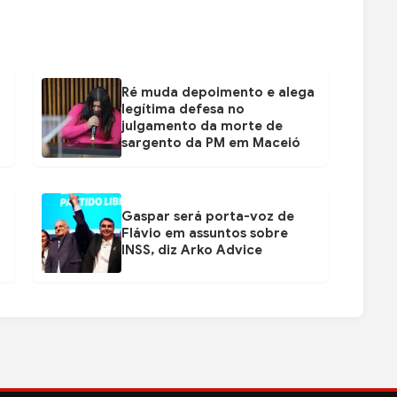
Ré muda depoimento e alega
legítima defesa no
julgamento da morte de
sargento da PM em Maceió
Gaspar será porta-voz de
Flávio em assuntos sobre
INSS, diz Arko Advice