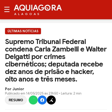
AQUIAG
RA
☰
ALAGOAS
ÚLTIMAS NOTÍCIAS
Supremo Tribunal Federal
condena Carla Zambelli e Walter
Delgatti por crimes
cibernéticos; deputada recebe
dez anos de prisão e hacker,
oito anos e três meses.
Por Junior
Publicado em
14/05/2025 às 23h50
• Leitura: 2 min
RESUMO