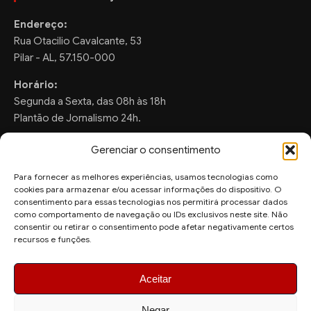
Endereço:
Rua Otacilio Cavalcante, 53
Pilar - AL, 57.150-000
Horário:
Segunda a Sexta, das 08h às 18h
Plantão de Jornalismo 24h.
Gerenciar o consentimento
Para fornecer as melhores experiências, usamos tecnologias como
FALE CONOSCO
cookies para armazenar e/ou acessar informações do dispositivo. O
consentimento para essas tecnologias nos permitirá processar dados
Sugestões de Pauta:
como comportamento de navegação ou IDs exclusivos neste site. Não
ronaldo.valentim150@gmail.com
consentir ou retirar o consentimento pode afetar negativamente certos
recursos e funções.
WhatsApp Redação:
(82) 99804-2007
Aceitar
Negar