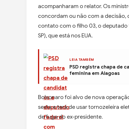
acompanharam o relator. Os ministro
concordam ou não com a decisão, 
contato com o filho 03, o deputado 
SP), que está nos EUA.
LEIA TAMBÉM
PSD registra chapa de c
feminina em Alagoas
Bolsonaro foi alvo de nova operação
sexta e terá de usar tornozeleira el
de fuga do ex-presidente.