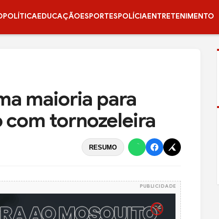
O
POLÍTICA
EDUCAÇÃO
ESPORTES
POLÍCIA
ENTRETENIMENTO
rma maioria para
 com tornozeleira
RESUMO
PUBLICIDADE